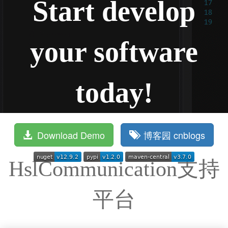
Start develop
your software
today!
Download Demo
博客园 cnblogs
HslCommunication支持
平台