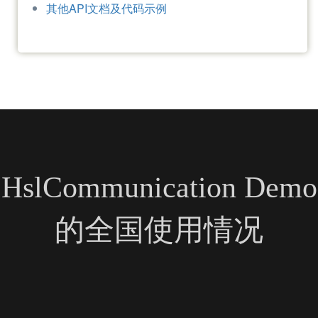
博客主要文章
三菱PLC的读写
西门子PLC的读写
欧姆龙PLC读写
Modbus Tcp读写
Modbus服务器开发
日志记录功能
MQTT客户端和服务器开发
C# 发送网页数据开发
其他API文档及代码示例