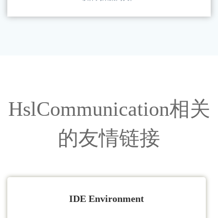
上海隐图智能科技有限公司出品，用于对PLC的数据进行录波和
逻辑分析，从而实现高级诊断。
树莓派
一个开放的基于linux的物联网平台，可以运行.net core程序，可
以作为采集网关。