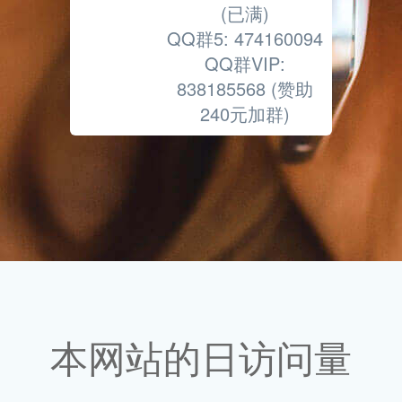
Wechat:
xyz200962190
QQ群1: 592132877
(已满)
根据
QQ群2: 948305931
右侧
(已满)
信息
QQ群3: 767856490
来联
(已满)
系作
QQ群4: 818409889
者
(已满)
QQ群5: 474160094
QQ群VIP:
838185568 (赞助
240元加群)